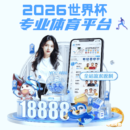
学校领导
金沙直播app
切
机构设置
换
机构设置
导
CQIFS
航
管理机构
教学机构
党建之窗
人才培养
人才培养
CQIFS
教学管理
学籍管理